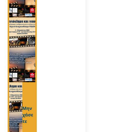
Μην
χάσε
τε