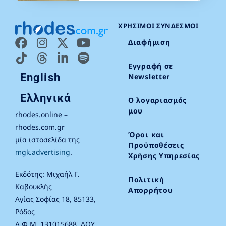
ΧΡΉΣΙΜΟΙ ΣΎΝΔΕΣΜΟΙ
Διαφήμιση
Εγγραφή σε
English
Newsletter
Ελληνικά
Ο λογαριασμός
μου
rhodes.online –
rhodes.com.gr
Όροι και
μία ιστοσελίδα της
Προϋποθέσεις
mgk.advertising
.
Χρήσης Υπηρεσίας
Εκδότης: Μιχαήλ Γ.
Πολιτική
Καβουκλής
Απορρήτου
Αγίας Σοφίας 18, 85133,
Ρόδος
Α.Φ.Μ. 131015688, ΔΟΥ