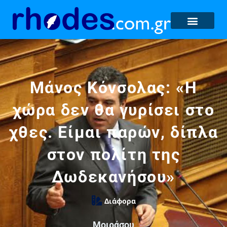
Μάνος Κόνσολας: «Η
χώρα δεν θα γυρίσει στο
χθες. Είμαι παρών, δίπλα
στον πολίτη της
Δωδεκανήσου»
Διάφορα
Μοιράσου