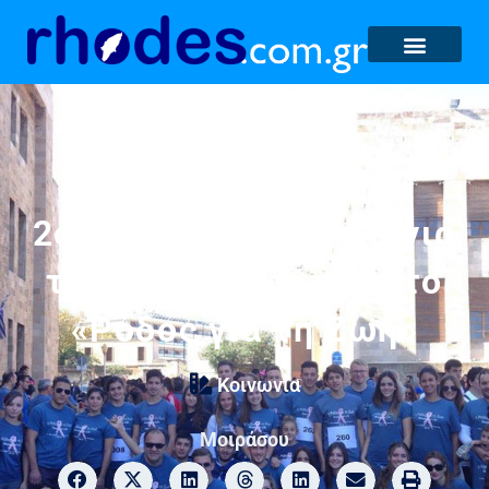
2ο Ομαδικό Βραβείο για
το ΓΕΛ Κρεμαστής στο
«Ρόδος για τη Ζωή»
Κοινωνία
Μοιράσου