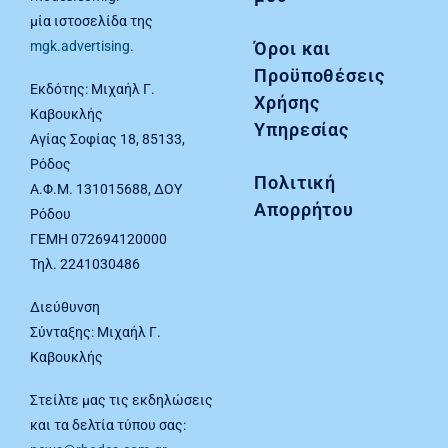
μία ιστοσελίδα της
Όροι και
mgk.advertising
.
Προϋποθέσεις
Εκδότης: Μιχαήλ Γ.
Χρήσης
Καβουκλής
Υπηρεσίας
Αγίας Σοφίας 18, 85133,
Ρόδος
Πολιτική
Α.Φ.Μ. 131015688, ΔΟΥ
Απορρήτου
Ρόδου
ΓΕΜΗ 072694120000
Τηλ. 2241030486
Διεύθυνση
Σύνταξης: Μιχαήλ Γ.
Καβουκλής
Στείλτε μας τις εκδηλώσεις
και τα δελτία τύπου σας: