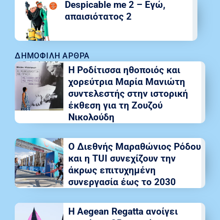
Despicable me 2 – Εγώ,
απαισιότατος 2
ΔΗΜΟΦΙΛΉ ΆΡΘΡΑ
Η Ροδίτισσα ηθοποιός και
χορεύτρια Μαρία Μανιώτη
συντελεστής στην ιστορική
έκθεση για τη Ζουζού
Νικολούδη
Ο Διεθνής Μαραθώνιος Ρόδου
και η TUI συνεχίζουν την
άκρως επιτυχημένη
συνεργασία έως το 2030
Η Aegean Regatta ανοίγει