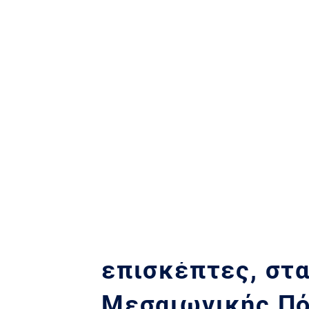
«Άρατε πύλας» γ
επισκέπτες, στ
Μεσαιωνικής Π