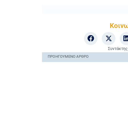
Κοιν
Συντάκτης
ΠΡΟΗΓΟΎΜΕΝO ΆΡΘΡΟ