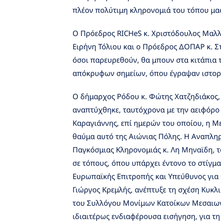
πλέον πολύτιμη κληρονομιά του τόπου μα
Ο Πρόεδρος RICHeS κ. Χριστόδουλος Μαλλ
Ειρήνη Τόλιου και ο Πρόεδρος ΔΟΠΑΡ κ. Σ
όσοι παρευρεθούν, θα μπουν στα κιτάπια τ
απόκρυφων σημείων, όπου έγραψαν ιστορ
Ο δήμαρχος Ρόδου κ. Φώτης Χατζηδιάκος,
αναπτύχθηκε, ταυτόχρονα με την αειφόρο
Καραγιάννης, επί ημερών του οποίου, η 
θαύμα αυτό της Αιώνιας Πόλης. Η Αναπλη
Παγκόσμιας Κληρονομιάς κ. Λη Μηναϊδη, τό
σε τόπους, όπου υπάρχει έντονο το στίγμα
Ευρωπαϊκής Επιτροπής και Υπεύθυνος για 
Γιώργος Κρεμλής, ανέπτυξε τη σχέση Κυκλ
του Συλλόγου Μονίμων Κατοίκων Μεσαιωνι
ιδιαιτέρως ενδιαφέρουσα εισήγηση, για τ