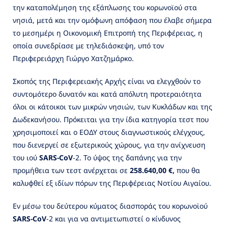
την καταπολέμηση της εξάπλωσης του κορωνοϊού στα
νησιά, μετά και την ομόφωνη απόφαση που έλαβε σήμερα
το μεσημέρι η Οικονομική Επιτροπή της Περιφέρειας, η
οποία συνεδρίασε με τηλεδιάσκεψη, υπό τον
Περιφερειάρχη Γιώργο Χατζημάρκο.
Σκοπός της Περιφερειακής Αρχής είναι να ελεγχθούν το
συντομότερο δυνατόν και κατά απόλυτη προτεραιότητα
όλοι οι κάτοικοι των μικρών νησιών, των Κυκλάδων και της
Δωδεκανήσου. Πρόκειται για την ίδια κατηγορία τεστ που
χρησιμοποιεί και ο ΕΟΔΥ στους διαγνωστικούς ελέγχους,
που διενεργεί σε εξωτερικούς χώρους, για την ανίχνευση
του ιού
SARS-CoV
-2. Το ύψος της δαπάνης για την
προμήθεια των τεστ ανέρχεται σε
258.640,00 €,
που θα
καλυφθεί εξ ιδίων πόρων της Περιφέρειας Νοτίου Αιγαίου.
Εν μέσω του δεύτερου κύματος διασποράς του κορωνοϊού
SARS-CoV
-2 και για να αντιμετωπιστεί ο κίνδυνος