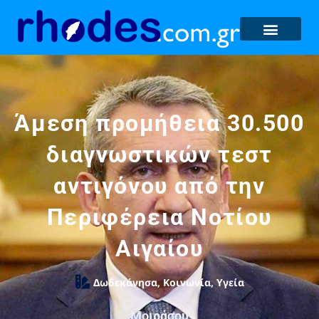
Άμεση προμήθεια 30.500
διαγνωστικών τεστ
αντιγόνου από την
Περιφέρεια Νοτίου
Αιγαίου
Δωδεκάνησα
,
Κοινωνία
,
Υγεία
Μοιράσου