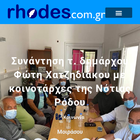
Συνάντηση τ. δημάρχου
Φώτη Χατζηδιάκου με
κοινοτάρχες της Νότιας
Ρόδου
Κοινωνία
Μοιράσου