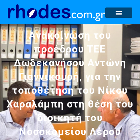
Ανακοίνωση του
προέδρου ΤΕΕ
Δωδεκανήσου Αντώνη
Γιαννικουρή, για την
τοποθέτηση του Νίκου
Χαραλάμπη στη θέση του
διοικητή του
Νοσοκομείου Λέρου