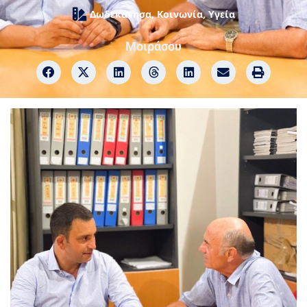
Δωδεκάνησα
,
Κοινωνία
,
Υγεία
Μοιράσου