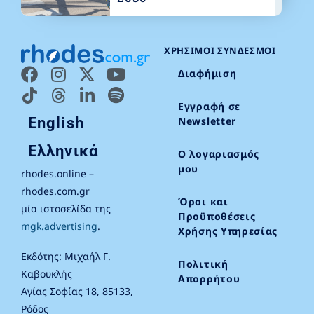
ΧΡΉΣΙΜΟΙ ΣΎΝΔΕΣΜΟΙ
Διαφήμιση
Εγγραφή σε
English
Newsletter
Ελληνικά
Ο λογαριασμός
μου
rhodes.online –
rhodes.com.gr
Όροι και
μία ιστοσελίδα της
Προϋποθέσεις
mgk.advertising
.
Χρήσης Υπηρεσίας
Εκδότης: Μιχαήλ Γ.
Πολιτική
Καβουκλής
Απορρήτου
Αγίας Σοφίας 18, 85133,
Ρόδος