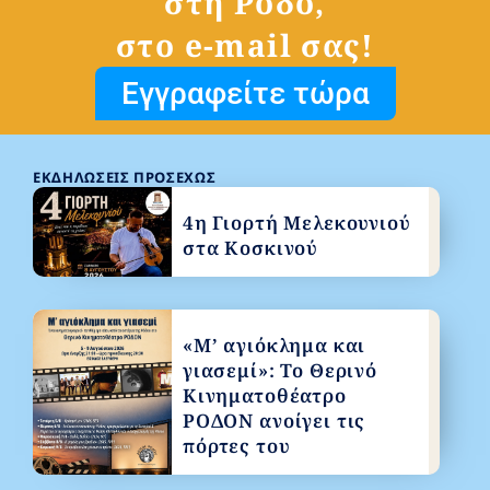
στη Ρόδο,
στο e-mail σας!
Εγγραφείτε τώρα
ΕΚΔΗΛΏΣΕΙΣ ΠΡΟΣΕΧΏΣ
4η Γιορτή Μελεκουνιού
στα Κοσκινού
«Μ’ αγιόκλημα και
γιασεμί»: Το Θερινό
Κινηματοθέατρο
ΡΟΔΟΝ ανοίγει τις
πόρτες του