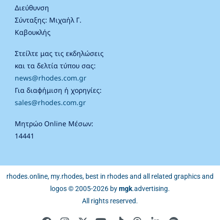
Διεύθυνση
Σύνταξης: Μιχαήλ Γ.
Καβουκλής
Στείλτε μας τις εκδηλώσεις
και τα δελτία τύπου σας:
news@rhodes.com.gr
Για διαφήμιση ή χορηγίες:
sales@rhodes.com.gr
Μητρώο Online Μέσων:
14441
rhodes.online, my.rhodes, best in rhodes and all related graphics and
logos © 2005-2026 by
mgk
.advertising
.
All rights reserved.