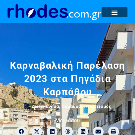
Καρναβαλική Παρέλαση
2023 στα Πηγάδια
Καρπάθου
Δωδεκάνησα
,
Παράδοση
,
Πολιτισμός
Μοιράσου