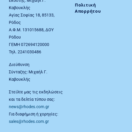
Εκδότης: Μιχαήλ Γ.
Πολιτική
Καβουκλής
Απορρήτου
Αγίας Σοφίας 18, 85133,
Ρόδος
Α.Φ.Μ. 131015688, ΔΟΥ
Ρόδου
ΓΕΜΗ 072694120000
Τηλ. 2241030486
Διεύθυνση
Σύνταξης: Μιχαήλ Γ.
Καβουκλής
Στείλτε μας τις εκδηλώσεις
και τα δελτία τύπου σας:
news@rhodes.com.gr
Για διαφήμιση ή χορηγίες:
sales@rhodes.com.gr