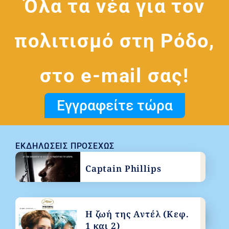
Όλα τα νέα για τον
πολιτισμό στη Ρόδο,
στο e-mail σας!
Εγγραφείτε τώρα
ΕΚΔΗΛΏΣΕΙΣ ΠΡΟΣΕΧΏΣ
Captain Phillips
Η ζωή της Αντέλ (Κεφ.
1 και 2)