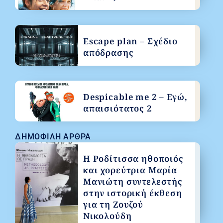
Escape plan – Σχέδιο
απόδρασης
Despicable me 2 – Εγώ,
απαισιότατος 2
ΔΗΜΟΦΙΛΉ ΆΡΘΡΑ
Η Ροδίτισσα ηθοποιός
και χορεύτρια Μαρία
Μανιώτη συντελεστής
στην ιστορική έκθεση
για τη Ζουζού
Νικολούδη