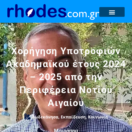
Χορήγηση Υποτροφιών
Ακαδημαϊκού έτους 2024
– 2025 από την
Περιφέρεια Νοτίου
Αιγαίου
Δωδεκάνησα
,
Εκπαίδευση
,
Κοινωνία
Μοιράσου