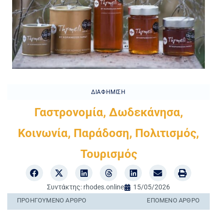
ΔΙΑΦΉΜΙΣΗ
Γαστρονομία
,
Δωδεκάνησα
,
Κοινωνία
,
Παράδοση
,
Πολιτισμός
,
Τουρισμός
Συντάκτης:
rhodes.online
15/05/2026
ΠΡΟΗΓΟΎΜΕΝO ΆΡΘΡΟ
ΕΠΌΜΕΝΟ ΆΡΘΡΟ