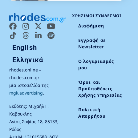
ΧΡΉΣΙΜΟΙ ΣΎΝΔΕΣΜΟΙ
Διαφήμιση
Εγγραφή σε
English
Newsletter
Ελληνικά
Ο λογαριασμός
μου
rhodes.online –
rhodes.com.gr
Όροι και
μία ιστοσελίδα της
Προϋποθέσεις
mgk.advertising
.
Χρήσης Υπηρεσίας
Εκδότης: Μιχαήλ Γ.
Πολιτική
Καβουκλής
Απορρήτου
Αγίας Σοφίας 18, 85133,
Ρόδος
Α.Φ.Μ. 131015688, ΔΟΥ