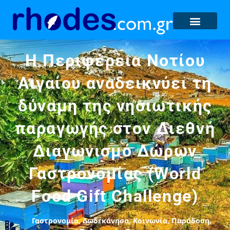
Η Περιφέρεια Νοτίου
Αιγαίου αναδεικνύει τη
δύναμη της νησιωτικής
παραγωγής στον Διεθνή
Διαγωνισμό Δώρων
Γαστρονομίας (World
Food Gift Challenge)
Γαστρονομία
,
Δωδεκάνησα
,
Κοινωνία
,
Παράδοση
,