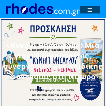
«Κυνήγι Θησαυρού»: Μια
γιορτή δημιουργίας,
συνεργασίας και παιδικής
φαντασίας στη Νίσυρο
Δωδεκάνησα
Μοιράσου