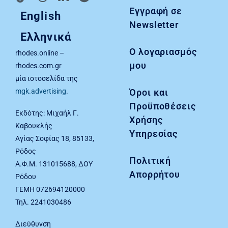
Εγγραφή σε
English
Newsletter
Ελληνικά
Ο λογαριασμός
rhodes.online –
μου
rhodes.com.gr
μία ιστοσελίδα της
Όροι και
mgk.advertising
.
Προϋποθέσεις
Εκδότης: Μιχαήλ Γ.
Χρήσης
Καβουκλής
Υπηρεσίας
Αγίας Σοφίας 18, 85133,
Ρόδος
Πολιτική
Α.Φ.Μ. 131015688, ΔΟΥ
Απορρήτου
Ρόδου
ΓΕΜΗ 072694120000
Τηλ. 2241030486
Διεύθυνση