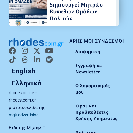
δημιουργεί Μητρώο
Ευπαθών Ομάδων
Πολιτών
ΧΡΉΣΙΜΟΙ ΣΎΝΔΕΣΜΟΙ
Διαφήμιση
Εγγραφή σε
English
Newsletter
Ελληνικά
Ο λογαριασμός
μου
rhodes.online –
rhodes.com.gr
Όροι και
μία ιστοσελίδα της
Προϋποθέσεις
mgk.advertising
.
Χρήσης Υπηρεσίας
Εκδότης: Μιχαήλ Γ.
Πολιτική