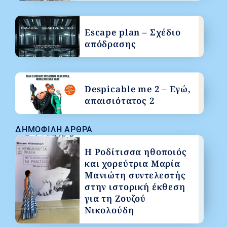
Escape plan – Σχέδιο
απόδρασης
Despicable me 2 – Εγώ,
απαισιότατος 2
ΔΗΜΟΦΙΛΉ ΆΡΘΡΑ
Η Ροδίτισσα ηθοποιός
και χορεύτρια Μαρία
Μανιώτη συντελεστής
στην ιστορική έκθεση
για τη Ζουζού
Νικολούδη