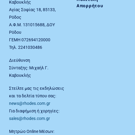
Καβουκλής
Απορρήτου
Αγίας Σοφίας 18, 85133,
Ρόδος
Α.Φ.Μ. 131015688, ΔΟΥ
Ρόδου
ΓΕΜΗ 072694120000
Τηλ. 2241030486
Διεύθυνση
Σύνταξης: Μιχαήλ Γ.
Καβουκλής
Στείλτε μας τις εκδηλώσεις
και τα δελτία τύπου σας:
news@rhodes.com.gr
Για διαφήμιση ή χορηγίες:
sales@rhodes.com.gr
Μητρώο Online Μέσων: