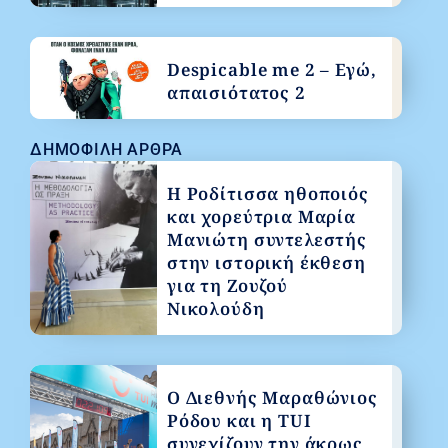
Despicable me 2 – Εγώ,
απαισιότατος 2
ΔΗΜΟΦΙΛΉ ΆΡΘΡΑ
Η Ροδίτισσα ηθοποιός
και χορεύτρια Μαρία
Μανιώτη συντελεστής
στην ιστορική έκθεση
για τη Ζουζού
Νικολούδη
Ο Διεθνής Μαραθώνιος
Ρόδου και η TUI
συνεχίζουν την άκρως