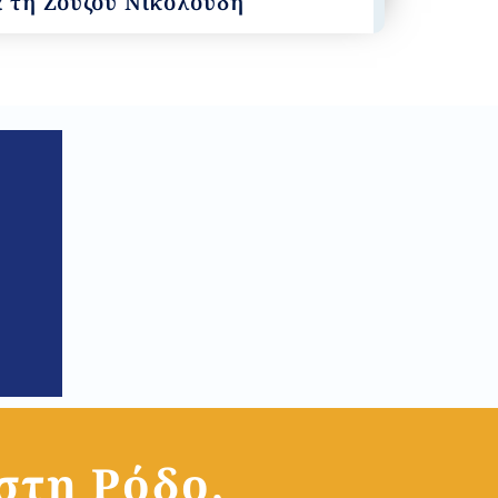
α τη Ζουζού Νικολούδη
 στη Ρόδο,