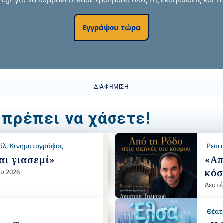
Εγγράψου τώρα
ΔΙΑΦΉΜΙΣΗ
 πρέπει να χάσετε!
άλ
,
Κινηματογράφος
Ρεσι
αι γιασεμί»
«Απ
κόσ
υ 2026
Δευτέ
Θέατ