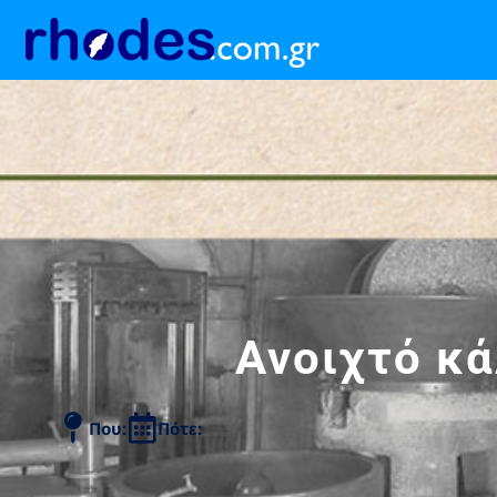
Ανοιχτό κά
Που:
Πότε: