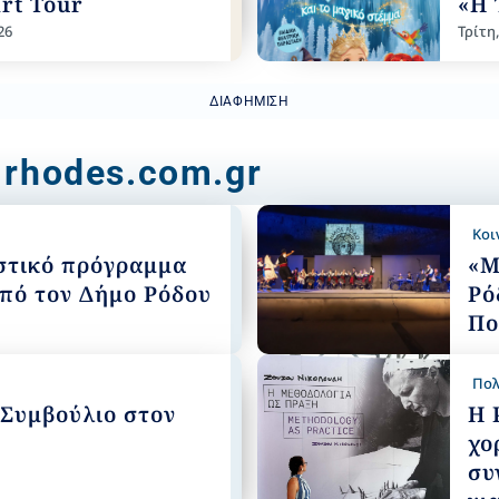
art Tour
«Η 
26
Τρίτη
ΔΙΑΦΉΜΙΣΗ
 rhodes.com.gr
Κοι
στικό πρόγραμμα
«Μ
πό τον Δήμο Ρόδου
Ρό
Πο
Πολ
 Συμβούλιο στον
Η 
χο
συ