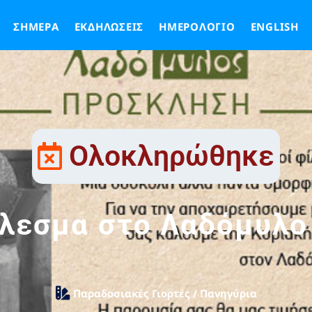
ΣΉΜΕΡΑ
ΕΚΔΗΛΏΣΕΙΣ
ΗΜΕΡΟΛΌΓΙΟ
ENGLISH
Ολοκληρώθηκε
λεσμα στο Λαδόμυλο
Παραδοσιακές Γιορτές / Πανηγύρια