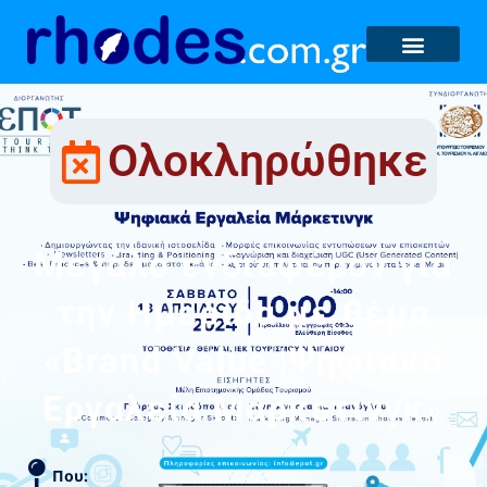
Ολοκληρώθηκε
Μεγάλο ενδιαφέρον για
την Ημερίδα με θέμα
«Brand Value |Ψηφιακά
Εργαλεία Μάρκετινγκ»
Που: