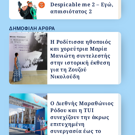
Despicable me 2 – Εγώ,
απαισιότατος 2
ΔΗΜΟΦΙΛΉ ΆΡΘΡΑ
Η Ροδίτισσα ηθοποιός
και χορεύτρια Μαρία
Μανιώτη συντελεστής
στην ιστορική έκθεση
για τη Ζουζού
Νικολούδη
Ο Διεθνής Μαραθώνιος
Ρόδου και η TUI
συνεχίζουν την άκρως
επιτυχημένη
συνεργασία έως το