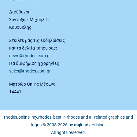
Διεύθυνση
Σύνταξης: Μιχαήλ Γ.
Καβουκλής
Στείλτε μας τις εκδηλώσεις
και τα δελτία τύπου σας:
news@rhodes.com.gr
Για διαφήμιση ή χορηγίες:
sales@rhodes.com.gr
Μητρώο Online Μέσων:
14441
rhodes.online, my.rhodes, best in rhodes and all related graphics and
logos © 2005-2026 by
mgk
.advertising
.
All rights reserved.