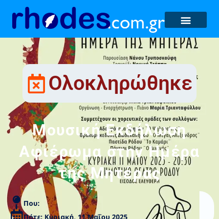
Ολοκληρώθηκε
Μουσική Εκδήλωση
Αφιέρωμα στην Ημέρα
της Μητέρας
Που:
Πότε: Κυριακή, 11 Μαΐου 2025