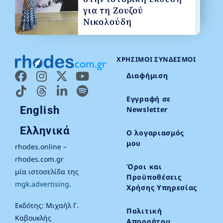
για τη Ζουζού
Νικολούδη
ΧΡΉΣΙΜΟΙ ΣΎΝΔΕΣΜΟΙ
Διαφήμιση
Εγγραφή σε
English
Newsletter
Ελληνικά
Ο λογαριασμός
μου
rhodes.online –
rhodes.com.gr
Όροι και
μία ιστοσελίδα της
Προϋποθέσεις
mgk.advertising
.
Χρήσης Υπηρεσίας
Εκδότης: Μιχαήλ Γ.
Πολιτική
Καβουκλής
Απορρήτου