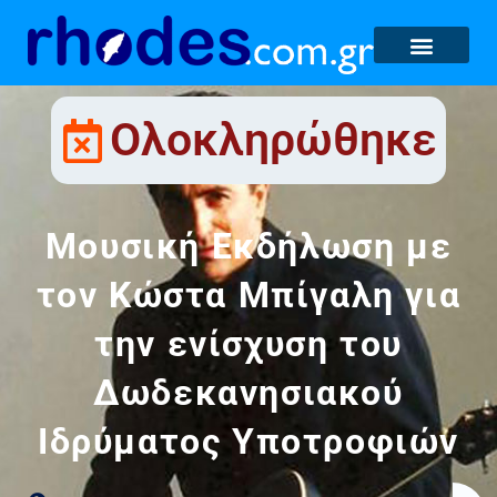
Ολοκληρώθηκε
Μουσική Εκδήλωση με
τον Κώστα Μπίγαλη για
την ενίσχυση του
Δωδεκανησιακού
Ιδρύματος Υποτροφιών