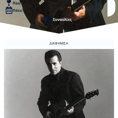
Που:
Πότε:
Συναυλίες
ΔΙΑΦΉΜΙΣΗ