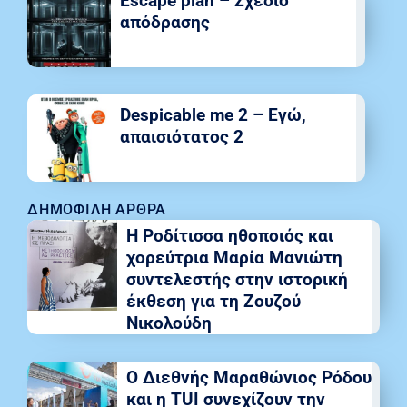
Escape plan – Σχέδιο
απόδρασης
Despicable me 2 – Εγώ,
απαισιότατος 2
ΔΗΜΟΦΙΛΉ ΆΡΘΡΑ
Η Ροδίτισσα ηθοποιός και
χορεύτρια Μαρία Μανιώτη
συντελεστής στην ιστορική
έκθεση για τη Ζουζού
Νικολούδη
Ο Διεθνής Μαραθώνιος Ρόδου
και η TUI συνεχίζουν την