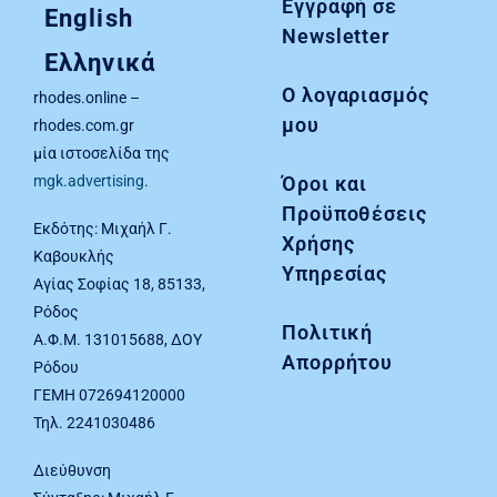
Εγγραφή σε
English
Newsletter
Ελληνικά
Ο λογαριασμός
rhodes.online –
μου
rhodes.com.gr
μία ιστοσελίδα της
Όροι και
mgk.advertising
.
Προϋποθέσεις
Εκδότης: Μιχαήλ Γ.
Χρήσης
Καβουκλής
Υπηρεσίας
Αγίας Σοφίας 18, 85133,
Ρόδος
Πολιτική
Α.Φ.Μ. 131015688, ΔΟΥ
Απορρήτου
Ρόδου
ΓΕΜΗ 072694120000
Τηλ. 2241030486
Διεύθυνση