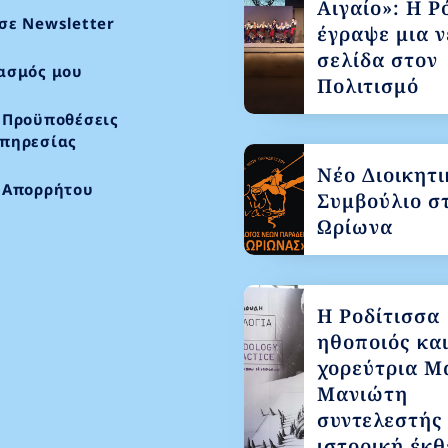
Αιγαίο»: Η Ρ
σε Newsletter
έγραψε μια ν
σελίδα στον
ασμός μου
Πολιτισμό
 Προϋποθέσεις
πηρεσίας
Νέο Διοικητι
 Απορρήτου
Συμβούλιο σ
Ωρίωνα
Η Ροδίτισσα
ηθοποιός κα
χορεύτρια Μ
Μανιώτη
συντελεστής
ιστορική έκθ