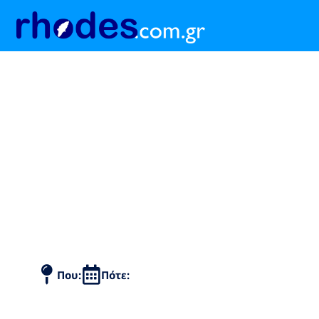
Πρόγραμμα
Που:
Πότε: