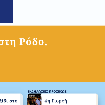
 στη Ρόδο,
ΕΚΔΗΛΏΣΕΙΣ ΠΡΟΣΕΧΏΣ
ίδι στο
4η Γιορτή