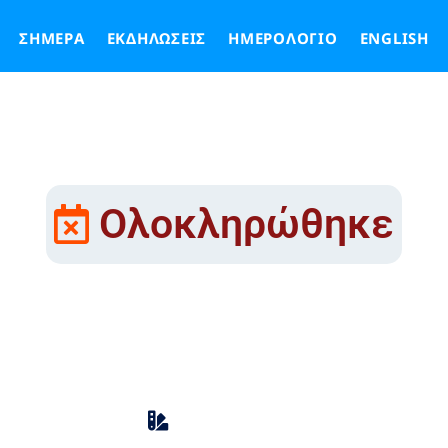
ΣΉΜΕΡΑ
ΕΚΔΗΛΏΣΕΙΣ
ΗΜΕΡΟΛΌΓΙΟ
ENGLISH
Ολοκληρώθηκε
 Εβδομάδας 11/07/2
Κινηματογράφος