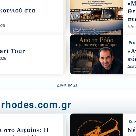
«Μ
κουνιού στα
Θε
αν
026
5 Αυ
Ρεσ
tart Tour
«Α
κό
026
Δευτ
ΔΙΑΦΉΜΙΣΗ
 rhodes.com.gr
Κοι
ι στο Αιγαίο»: Η
Νέ