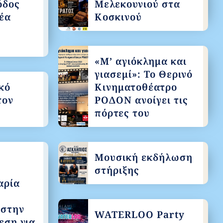
όδος
Μελεκουνιού στα
έα
Κοσκινού
«Μ’ αγιόκλημα και
γιασεμί»: Το Θερινό
κό
Κινηματοθέατρο
τον
ΡΟΔΟΝ ανοίγει τις
πόρτες του
Μουσική εκδήλωση
ι
στήριξης
αρία
 στην
WATERLOO Party
εση για