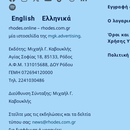
Εγγραφή 
English
Ελληνικά
Ο λογαρι
rhodes.online – rhodes.com.gr
Όροι και
μία ιστοσελίδα της
mgk.advertising
.
Χρήσης Υ
Εκδότης: Μιχαήλ Γ. Καβουκλής
Πολιτική
Αγίας Σοφίας 18, 85133, Ρόδος
Α.Φ.Μ. 131015688, ΔΟΥ Ρόδου
ΓΕΜΗ 072694120000
Τηλ. 2241030486
Διεύθυνση Σύνταξης: Μιχαήλ Γ.
Καβουκλής
Στείλτε μας τις εκδηλώσεις και τα δελτία
τύπου σας:
news@rhodes.com.gr
Για διαφήμιση ή χορηγίες: