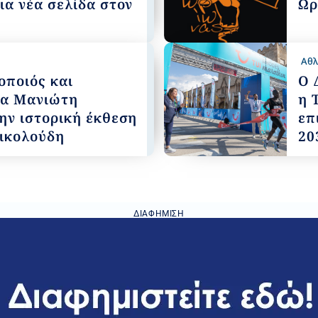
ια νέα σελίδα στον
Ωρ
Αθλ
οποιός και
Ο 
ία Μανιώτη
η 
ην ιστορική έκθεση
επ
Νικολούδη
20
ΔΙΑΦΉΜΙΣΗ