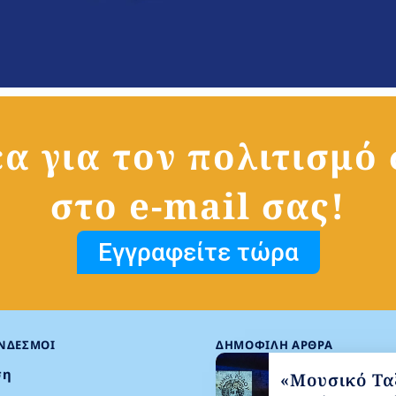
α για τον πολιτισμό
στο e-mail σας!
Εγγραφείτε τώρα
ΎΝΔΕΣΜΟΙ
ΔΗΜΟΦΙΛΉ ΆΡΘΡΑ
ση
«Μουσικό Ταξ