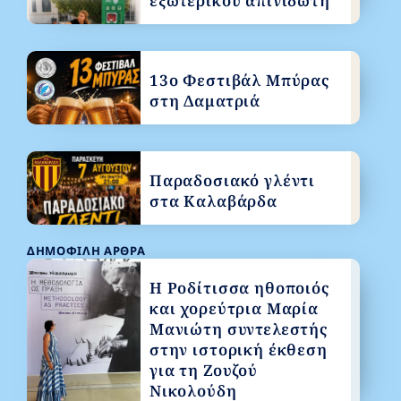
εξωτερικού απινιδωτή
13ο Φεστιβάλ Μπύρας
στη Δαματριά
Παραδοσιακό γλέντι
στα Καλαβάρδα
ΔΗΜΟΦΙΛΉ ΆΡΘΡΑ
Η Ροδίτισσα ηθοποιός
και χορεύτρια Μαρία
Μανιώτη συντελεστής
στην ιστορική έκθεση
για τη Ζουζού
Νικολούδη