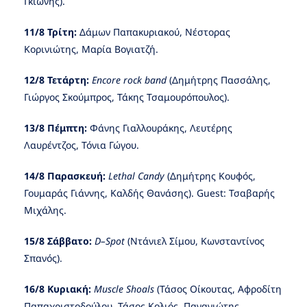
Γκιώνης).
11/8 Τρίτη:
Δάμων Παπακυριακού, Νέστορας
Κορινιώτης, Μαρία Βογιατζή.
12/8 Τετάρτη:
Encore
rock
band
(Δημήτρης Πασσάλης,
Γιώργος Σκούμπρος, Τάκης Τσαμουρόπουλος).
13/8 Πέμπτη:
Φάνης Γιαλλουράκης, Λευτέρης
Λαυρέντζος, Τόνια Γώγου.
14/8 Παρασκευή:
Lethal
Candy
(Δημήτρης Κουφός,
Γουμαράς Γιάννης, Καλδής Θανάσης). Guest: Τσαβαρής
Μιχάλης.
15/8 Σάββατο:
D
–
Spot
(Ντάνιελ Σίμου, Κωνσταντίνος
Σπανός).
16/8 Κυριακή:
Muscle
Shoals
(Τάσος Οίκουτας, Αφροδίτη
Παπαχριστοδούλου, Τάσος Κολιός, Παναγιώτης