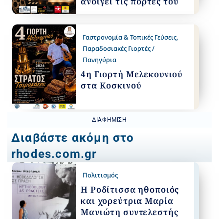
ανοίγει τις πόρτες του
Γαστρονομία & Τοπικές Γεύσεις
,
Παραδοσιακές Γιορτές /
Πανηγύρια
4η Γιορτή Μελεκουνιού
στα Κοσκινού
ΔΙΑΦΉΜΙΣΗ
Διαβάστε ακόμη στο
rhodes.com.gr
Πολιτισμός
Η Ροδίτισσα ηθοποιός
και χορεύτρια Μαρία
Μανιώτη συντελεστής