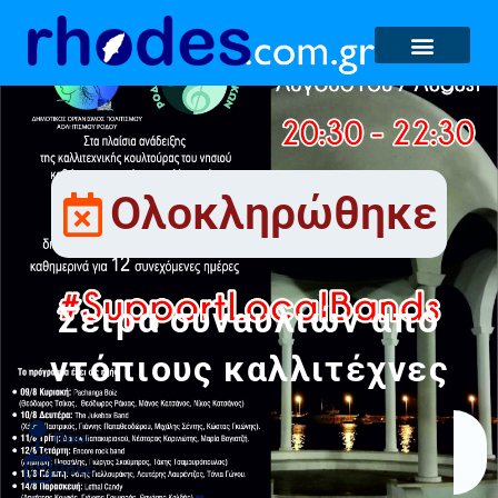
Ολοκληρώθηκε
Σειρά συναυλιών από
ντόπιους καλλιτέχνες
Που:
Πότε: