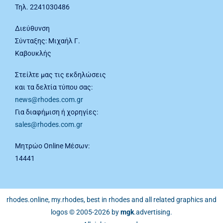
Τηλ. 2241030486
Διεύθυνση
Σύνταξης: Μιχαήλ Γ.
Καβουκλής
Στείλτε μας τις εκδηλώσεις
και τα δελτία τύπου σας:
news@rhodes.com.gr
Για διαφήμιση ή χορηγίες:
sales@rhodes.com.gr
Μητρώο Online Μέσων:
14441
rhodes.online, my.rhodes, best in rhodes and all related graphics and
logos © 2005-2026 by
mgk
.advertising
.