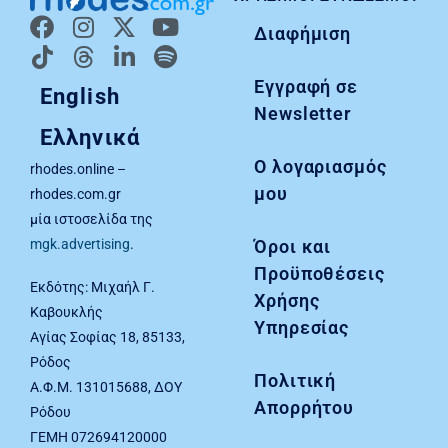
Διαφήμιση
Εγγραφή σε
English
Newsletter
Ελληνικά
Ο λογαριασμός
rhodes.online –
μου
rhodes.com.gr
μία ιστοσελίδα της
Όροι και
mgk.advertising
.
Προϋποθέσεις
Εκδότης: Μιχαήλ Γ.
Χρήσης
Καβουκλής
Υπηρεσίας
Αγίας Σοφίας 18, 85133,
Ρόδος
Πολιτική
Α.Φ.Μ. 131015688, ΔΟΥ
Απορρήτου
Ρόδου
ΓΕΜΗ 072694120000