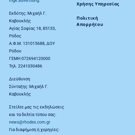
mgk.advertising
.
Χρήσης Υπηρεσίας
Εκδότης: Μιχαήλ Γ.
Πολιτική
Καβουκλής
Απορρήτου
Αγίας Σοφίας 18, 85133,
Ρόδος
Α.Φ.Μ. 131015688, ΔΟΥ
Ρόδου
ΓΕΜΗ 072694120000
Τηλ. 2241030486
Διεύθυνση
Σύνταξης: Μιχαήλ Γ.
Καβουκλής
Στείλτε μας τις εκδηλώσεις
και τα δελτία τύπου σας:
news@rhodes.com.gr
Για διαφήμιση ή χορηγίες: