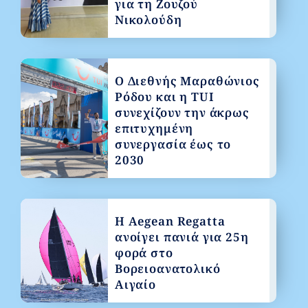
για τη Ζουζού
Νικολούδη
Ο Διεθνής Μαραθώνιος
Ρόδου και η TUI
συνεχίζουν την άκρως
επιτυχημένη
συνεργασία έως το
2030
Η Aegean Regatta
ανοίγει πανιά για 25η
φορά στο
Βορειοανατολικό
Αιγαίο