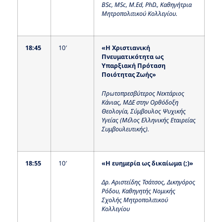
BSc, MSc, M.Ed, PhD., Καθηγήτρια
Μητροπολιτικού Κολλεγίου.
18:45
10′
«Η Χριστιανική
Πνευματικότητα ως
Υπαρξιακή Πρόταση
Ποιότητας Ζωής»
Πρωτοπρεσβύτερος Νεκτάριος
Κάνιας, ΜΔΕ στην Ορθόδοξη
Θεολογία, Σύμβουλος Ψυχικής
Υγείας (Μέλος Ελληνικής Εταιρείας
Συμβουλευτικής).
18:55
10′
«
H ευημερία ως δικαίωμα (;)»
Δρ. Αριστείδης Τσάτσος, Δικηγόρος
Ρόδου, Καθηγητής Νομικής
Σχολής Μητροπολιτικού
Κολλεγίου