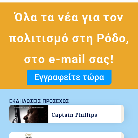
Όλα τα νέα για τον
πολιτισμό στη Ρόδο,
στο e-mail σας!
Εγγραφείτε τώρα
ΕΚΔΗΛΏΣΕΙΣ ΠΡΟΣΕΧΏΣ
Captain Phillips