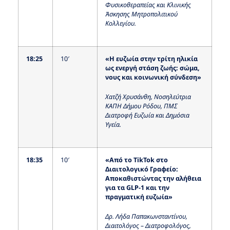
Φυσικοθεραπείας και Κλινικής
Άσκησης Μητροπολιτικού
Κολλεγίου.
18:25
10′
«Η ευζωία στην τρίτη ηλικία
ως ενεργή στάση ζωής: σώμα,
νους και κοινωνική σύνδεση»
Χατζή Χρυσάνθη, Νοσηλεύτρια
ΚΑΠΗ Δήμου Ρόδου, ΠΜΣ
Διατροφή Ευζωία και Δημόσια
Υγεία.
18:35
10′
«Από το TikTok στο
Διαιτολογικό Γραφείο:
Αποκαθιστώντας την αλήθεια
για τα GLP-1 και την
πραγματική ευζωία»
Δρ. Λήδα Παπακωνσταντίνου,
Διαιτολόγος – Διατροφολόγος,