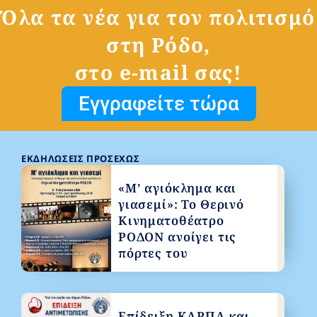
Όλα τα νέα για τον πολιτισμό
στη Ρόδο,
στο e-mail σας!
Εγγραφείτε τώρα
ΕΚΔΗΛΏΣΕΙΣ ΠΡΟΣΕΧΏΣ
«Μ’ αγιόκλημα και
γιασεμί»: Το Θερινό
Κινηματοθέατρο
ΡΟΔΟΝ ανοίγει τις
πόρτες του
Επίδειξη ΚΑΡΠΑ και