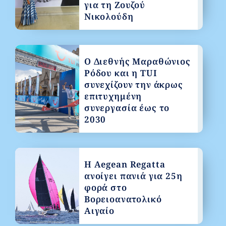
για τη Ζουζού
Νικολούδη
Ο Διεθνής Μαραθώνιος
Ρόδου και η TUI
συνεχίζουν την άκρως
επιτυχημένη
συνεργασία έως το
2030
Η Aegean Regatta
ανοίγει πανιά για 25η
φορά στο
Βορειοανατολικό
Αιγαίο