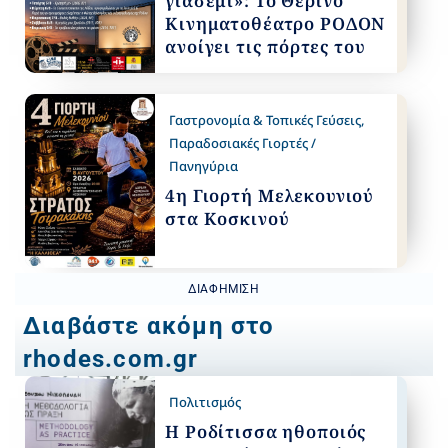
γιασεμί»: Το Θερινό
Κινηματοθέατρο ΡΟΔΟΝ
ανοίγει τις πόρτες του
Γαστρονομία & Τοπικές Γεύσεις
,
Παραδοσιακές Γιορτές /
Πανηγύρια
4η Γιορτή Μελεκουνιού
στα Κοσκινού
ΔΙΑΦΉΜΙΣΗ
Διαβάστε ακόμη στο
rhodes.com.gr
Πολιτισμός
Η Ροδίτισσα ηθοποιός