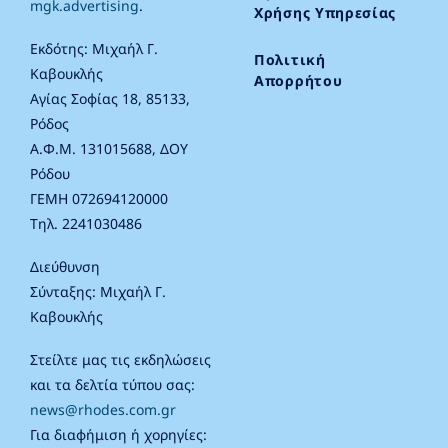
mgk.advertising
.
Χρήσης Υπηρεσίας
Εκδότης: Μιχαήλ Γ.
Πολιτική
Καβουκλής
Απορρήτου
Αγίας Σοφίας 18, 85133,
Ρόδος
Α.Φ.Μ. 131015688, ΔΟΥ
Ρόδου
ΓΕΜΗ 072694120000
Τηλ. 2241030486
Διεύθυνση
Σύνταξης: Μιχαήλ Γ.
Καβουκλής
Στείλτε μας τις εκδηλώσεις
και τα δελτία τύπου σας:
news@rhodes.com.gr
Για διαφήμιση ή χορηγίες: