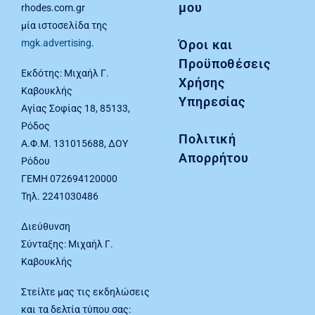
μου
rhodes.com.gr
μία ιστοσελίδα της
Όροι και
mgk.advertising
.
Προϋποθέσεις
Εκδότης: Μιχαήλ Γ.
Χρήσης
Καβουκλής
Υπηρεσίας
Αγίας Σοφίας 18, 85133,
Ρόδος
Πολιτική
Α.Φ.Μ. 131015688, ΔΟΥ
Απορρήτου
Ρόδου
ΓΕΜΗ 072694120000
Τηλ. 2241030486
Διεύθυνση
Σύνταξης: Μιχαήλ Γ.
Καβουκλής
Στείλτε μας τις εκδηλώσεις
και τα δελτία τύπου σας: