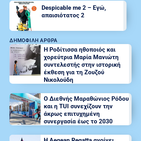
Despicable me 2 – Εγώ,
απαισιότατος 2
ΔΗΜΟΦΙΛΉ ΆΡΘΡΑ
Η Ροδίτισσα ηθοποιός και
χορεύτρια Μαρία Μανιώτη
συντελεστής στην ιστορική
έκθεση για τη Ζουζού
Νικολούδη
Ο Διεθνής Μαραθώνιος Ρόδου
και η TUI συνεχίζουν την
άκρως επιτυχημένη
συνεργασία έως το 2030
Η Aegean Regatta ανοίγει