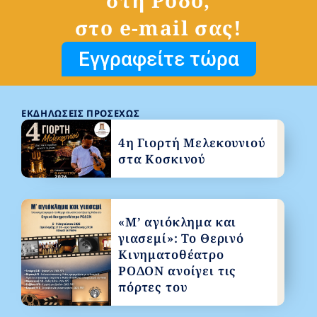
στη Ρόδο,
στο e-mail σας!
Εγγραφείτε τώρα
ΕΚΔΗΛΏΣΕΙΣ ΠΡΟΣΕΧΏΣ
4η Γιορτή Μελεκουνιού
στα Κοσκινού
«Μ’ αγιόκλημα και
γιασεμί»: Το Θερινό
Κινηματοθέατρο
ΡΟΔΟΝ ανοίγει τις
πόρτες του