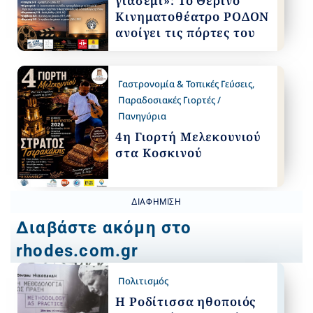
γιασεμί»: Το Θερινό
Κινηματοθέατρο ΡΟΔΟΝ
ανοίγει τις πόρτες του
Γαστρονομία & Τοπικές Γεύσεις
,
Παραδοσιακές Γιορτές /
Πανηγύρια
4η Γιορτή Μελεκουνιού
στα Κοσκινού
ΔΙΑΦΉΜΙΣΗ
Διαβάστε ακόμη στο
rhodes.com.gr
Πολιτισμός
Η Ροδίτισσα ηθοποιός