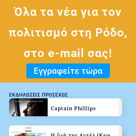
Όλα τα νέα για τον
πολιτισμό στη Ρόδο,
στο e-mail σας!
Εγγραφείτε τώρα
ΕΚΔΗΛΏΣΕΙΣ ΠΡΟΣΕΧΏΣ
Captain Phillips
Η ζωή της Αντέλ (Κεφ.