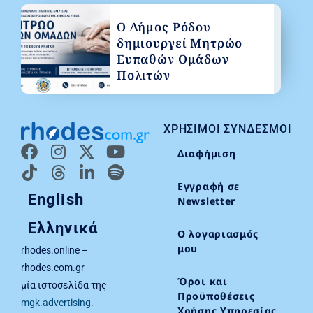
Ο Δήμος Ρόδου
δημιουργεί Μητρώο
Ευπαθών Ομάδων
Πολιτών
ΧΡΉΣΙΜΟΙ ΣΎΝΔΕΣΜΟΙ
Διαφήμιση
Εγγραφή σε
English
Newsletter
Ελληνικά
Ο λογαριασμός
μου
rhodes.online –
rhodes.com.gr
Όροι και
μία ιστοσελίδα της
Προϋποθέσεις
mgk.advertising
.
Χρήσης Υπηρεσίας