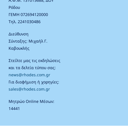
Α.Φ.Μ. 131015688, ΔΟΥ
Ρόδου
ΓΕΜΗ 072694120000
Τηλ. 2241030486
Διεύθυνση
Σύνταξης: Μιχαήλ Γ.
Καβουκλής
Στείλτε μας τις εκδηλώσεις
και τα δελτία τύπου σας:
news@rhodes.com.gr
Για διαφήμιση ή χορηγίες:
sales@rhodes.com.gr
Μητρώο Online Μέσων:
14441