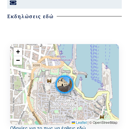
Εκδηλώσεις εδώ
+
−
Leaflet
|
© OpenStreetMap
Oδηγίες για το πως να έρθεις εδώ