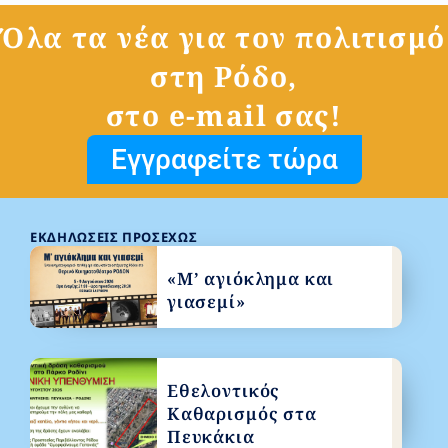
Όλα τα νέα για τον πολιτισμό
στη Ρόδο,
στο e-mail σας!
Εγγραφείτε τώρα
ΕΚΔΗΛΏΣΕΙΣ ΠΡΟΣΕΧΏΣ
«Μ’ αγιόκλημα και
γιασεμί»
Εθελοντικός
Καθαρισμός στα
Πευκάκια