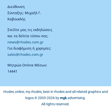
Διεύθυνση
Σύνταξης: Μιχαήλ Γ.
Καβουκλής
Στείλτε μας τις εκδηλώσεις
και τα δελτία τύπου σας:
news@rhodes.com.gr
Για διαφήμιση ή χορηγίες:
sales@rhodes.com.gr
Μητρώο Online Μέσων:
14441
rhodes.online, my.rhodes, best in rhodes and all related graphics and
logos © 2005-2026 by
mgk
.advertising
.
All rights reserved.