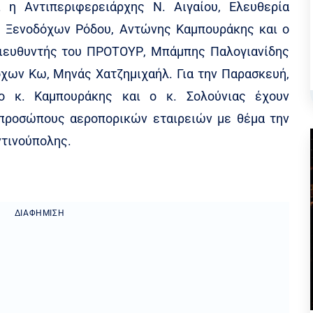
ΔΙΑΦΉΜΙΣΗ
ορα
,
Τουρισμός
:
rhodes.online
31/01/2014