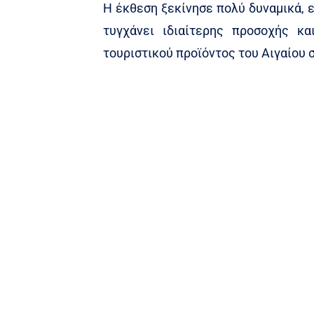
Η έκθεση ξεκίνησε πολύ δυναμικά, 
τυγχάνει ιδιαίτερης προσοχής κα
τουριστικού προϊόντος του Αιγαίου 
Στην Κωνσταντινούπολη βρίσκεται
Φτακλάκη, ο Πρόεδρος της Ένωσης
Αντιπρόεδρος Άρης Σολούνιας, ο 
και ο Πρόεδρος της Ένωσης Ξενοδό
31 Ιανουαρίου, η κα Φτακλάκη,
προγραμματίσει συναντήσεις με ε
αεροπορική σύνδεση Ρόδου-Κωνσταν