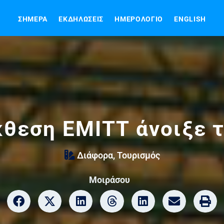
ΣΉΜΕΡΑ
ΕΚΔΗΛΏΣΕΙΣ
ΗΜΕΡΟΛΌΓΙΟ
ENGLISH
κθεση ΕΜΙΤΤ άνοιξε τ
Διάφορα
,
Τουρισμός
Μοιράσου