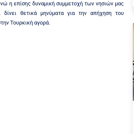
ενώ η επίσης δυναμική συμμετοχή των νησιών μας
ι δίνει θετικά μηνύματα για την απήχηση του
στην Τουρκική αγορά.
 η Αντιπεριφερειάρχης Ν. Αιγαίου, Ελευθερία
 Ξενοδόχων Ρόδου, Αντώνης Καμπουράκης και ο
Διευθυντής του ΠΡΟΤΟΥΡ, Μπάμπης Παλογιανίδης
χων Κω, Μηνάς Χατζημιχαήλ. Για την Παρασκευή,
 ο κ. Καμπουράκης και ο κ. Σολούνιας έχουν
κπροσώπους αεροπορικών εταιρειών με θέμα την
τινούπολης.