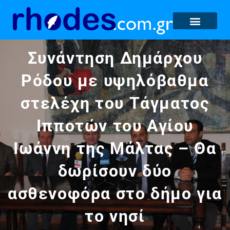
Συνάντηση Δημάρχου
Ρόδου με υψηλόβαθμα
στελέχη του Τάγματος
Ιπποτών του Αγίου
Ιωάννη της Μάλτας – Θα
δωρίσουν δύο
ασθενοφόρα στο δήμο για
το νησί