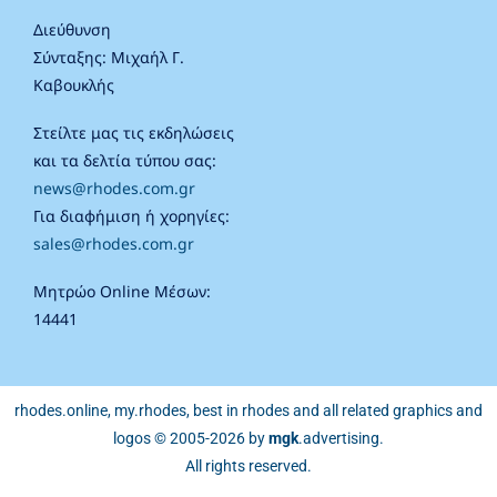
Διεύθυνση
Σύνταξης: Μιχαήλ Γ.
Καβουκλής
Στείλτε μας τις εκδηλώσεις
και τα δελτία τύπου σας:
news@rhodes.com.gr
Για διαφήμιση ή χορηγίες:
sales@rhodes.com.gr
Μητρώο Online Μέσων:
14441
rhodes.online, my.rhodes, best in rhodes and all related graphics and
logos © 2005-2026 by
mgk
.advertising
.
All rights reserved.