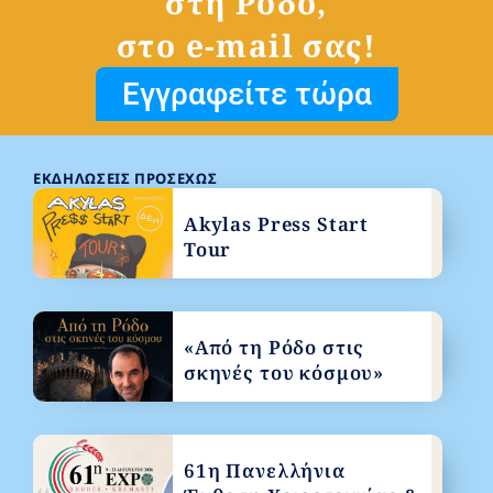
στη Ρόδο,
στο e-mail σας!
Εγγραφείτε τώρα
ΕΚΔΗΛΏΣΕΙΣ ΠΡΟΣΕΧΏΣ
Akylas Press Start
Tour
«Από τη Ρόδο στις
σκηνές του κόσμου»
61η Πανελλήνια