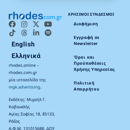
ΧΡΉΣΙΜΟΙ ΣΎΝΔΕΣΜΟΙ
Διαφήμιση
Εγγραφή σε
English
Newsletter
Ελληνικά
Όροι και
Προϋποθέσεις
rhodes.online –
Χρήσης Υπηρεσίας
rhodes.com.gr
μία ιστοσελίδα της
Πολιτική
mgk.advertising
.
Απορρήτου
Εκδότης: Μιχαήλ Γ.
Καβουκλής
Αγίας Σοφίας 18, 85133,
Ρόδος
Α.Φ.Μ. 131015688, ΔΟΥ