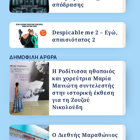
απόδρασης
Despicable me 2 – Εγώ,
απαισιότατος 2
ΔΗΜΟΦΙΛΉ ΆΡΘΡΑ
Η Ροδίτισσα ηθοποιός
και χορεύτρια Μαρία
Μανιώτη συντελεστής
στην ιστορική έκθεση
για τη Ζουζού
Νικολούδη
Ο Διεθνής Μαραθώνιος