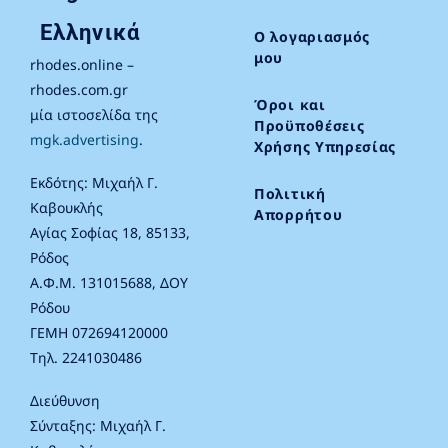
Ελληνικά
Ο λογαριασμός
μου
rhodes.online –
rhodes.com.gr
Όροι και
μία ιστοσελίδα της
Προϋποθέσεις
mgk.advertising
.
Χρήσης Υπηρεσίας
Εκδότης: Μιχαήλ Γ.
Πολιτική
Καβουκλής
Απορρήτου
Αγίας Σοφίας 18, 85133,
Ρόδος
Α.Φ.Μ. 131015688, ΔΟΥ
Ρόδου
ΓΕΜΗ 072694120000
Τηλ. 2241030486
Διεύθυνση
Σύνταξης: Μιχαήλ Γ.