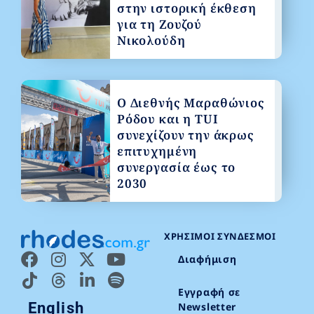
στην ιστορική έκθεση
για τη Ζουζού
Νικολούδη
Ο Διεθνής Μαραθώνιος
Ρόδου και η TUI
συνεχίζουν την άκρως
επιτυχημένη
συνεργασία έως το
2030
ΧΡΉΣΙΜΟΙ ΣΎΝΔΕΣΜΟΙ
Διαφήμιση
Εγγραφή σε
English
Newsletter