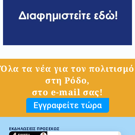
Όλα τα νέα για τον πολιτισμό
στη Ρόδο,
στο e-mail σας!
Εγγραφείτε τώρα
ΕΚΔΗΛΏΣΕΙΣ ΠΡΟΣΕΧΏΣ