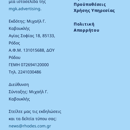
μία ιστοσελίδα της
Προϋποθέσεις
mgk.advertising
.
Χρήσης Υπηρεσίας
Εκδότης: Μιχαήλ Γ.
Πολιτική
Καβουκλής
Απορρήτου
Αγίας Σοφίας 18, 85133,
Ρόδος
Α.Φ.Μ. 131015688, ΔΟΥ
Ρόδου
ΓΕΜΗ 072694120000
Τηλ. 2241030486
Διεύθυνση
Σύνταξης: Μιχαήλ Γ.
Καβουκλής
Στείλτε μας τις εκδηλώσεις
και τα δελτία τύπου σας:
news@rhodes.com.gr