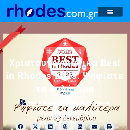
Χριστουγεννιάτικα Best
in Rhodes 2025: Ψηφίστε
τα καλύτερα
Best in Rhodes | Reader's Choice Awards
Μοιράσου