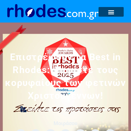
Επιστρέφουν τα Best in
Rhodes: Ψηφίστε τους
κορυφαίους των φετινών
Χριστουγέννων!
Best in Rhodes | Reader's Choice Awards
Μοιράσου