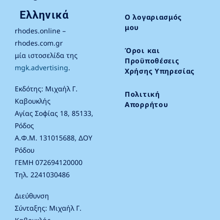
Ελληνικά
Ο λογαριασμός
μου
rhodes.online –
rhodes.com.gr
Όροι και
μία ιστοσελίδα της
Προϋποθέσεις
mgk.advertising
.
Χρήσης Υπηρεσίας
Εκδότης: Μιχαήλ Γ.
Πολιτική
Καβουκλής
Απορρήτου
Αγίας Σοφίας 18, 85133,
Ρόδος
Α.Φ.Μ. 131015688, ΔΟΥ
Ρόδου
ΓΕΜΗ 072694120000
Τηλ. 2241030486
Διεύθυνση
Σύνταξης: Μιχαήλ Γ.