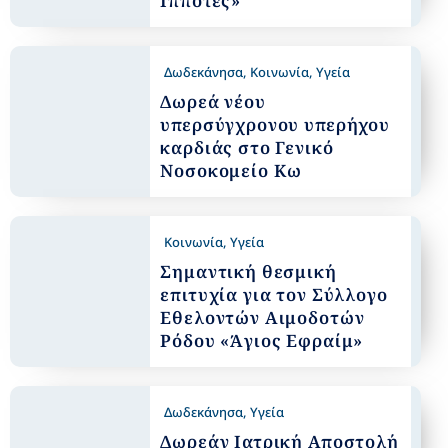
Ιππότες»
Δωδεκάνησα
,
Κοινωνία
,
Υγεία
Δωρεά νέου
υπερσύγχρονου υπερήχου
καρδιάς στο Γενικό
Νοσοκομείο Κω
Κοινωνία
,
Υγεία
Σημαντική θεσμική
επιτυχία για τον Σύλλογο
Εθελοντών Αιμοδοτών
Ρόδου «Άγιος Εφραίμ»
Δωδεκάνησα
,
Υγεία
Δωρεάν Ιατρική Αποστολή