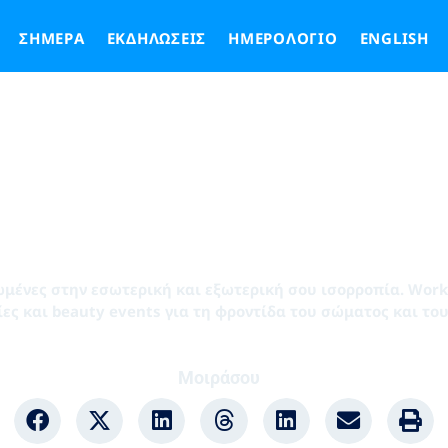
ΣΉΜΕΡΑ
ΕΚΔΗΛΏΣΕΙΣ
ΗΜΕΡΟΛΌΓΙΟ
ENGLISH
Ευεξία & Ομορφιά
μένες στην εσωτερική και εξωτερική σου ισορροπία. Worksh
ες και beauty events για τη φροντίδα του σώματος και το
Μοιράσου