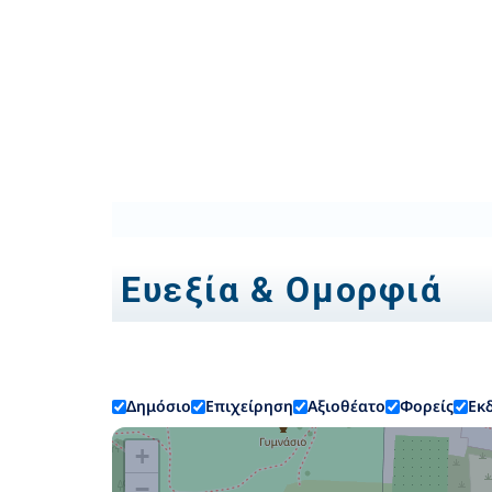
Ευεξία & Ομορφιά
Δημόσιο
Επιχείρηση
Αξιοθέατο
Φορείς
Εκ
+
−