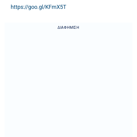
https://goo.gl/KFmX5T
ΔΙΑΦΉΜΙΣΗ