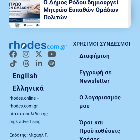
Ο Δήμος Ρόδου δημιουργεί
Μητρώο Ευπαθών Ομάδων
Πολιτών
ΧΡΉΣΙΜΟΙ ΣΎΝΔΕΣΜΟΙ
Διαφήμιση
Εγγραφή σε
English
Newsletter
Ελληνικά
Ο λογαριασμός
rhodes.online –
μου
rhodes.com.gr
μία ιστοσελίδα της
Όροι και
mgk.advertising
.
Προϋποθέσεις
Εκδότης: Μιχαήλ Γ.
Χρήσης