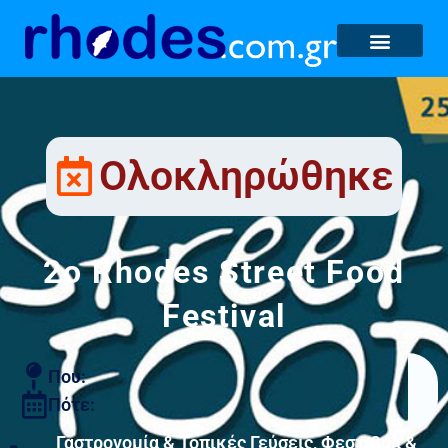
Ολοκληρώθηκε
2ο Rhodes Street Food
Festival
Που:
Πότε:
Γαστρονομία & Τοπικές Γεύσεις
,
Φεστιβάλ &