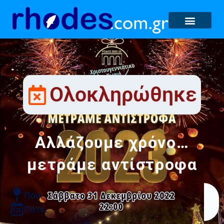
Ολοκληρώθηκε
Αλλάζουμε χρόνο…
μετράμε αντίστροφα
Που:
Πότε: