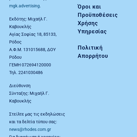
Όροι και
mgk.advertising
.
Προϋποθέσεις
Εκδότης: Μιχαήλ Γ.
Χρήσης
Καβουκλής
Υπηρεσίας
Αγίας Σοφίας 18, 85133,
Ρόδος
Πολιτική
Α.Φ.Μ. 131015688, ΔΟΥ
Απορρήτου
Ρόδου
ΓΕΜΗ 072694120000
Τηλ. 2241030486
Διεύθυνση
Σύνταξης: Μιχαήλ Γ.
Καβουκλής
Στείλτε μας τις εκδηλώσεις
και τα δελτία τύπου σας:
news@rhodes.com.gr
Για διαφήμιση ή χορηγίες: