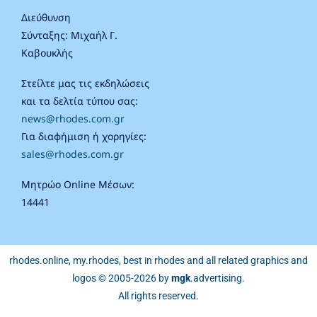
Διεύθυνση
Σύνταξης: Μιχαήλ Γ.
Καβουκλής
Στείλτε μας τις εκδηλώσεις
και τα δελτία τύπου σας:
news@rhodes.com.gr
Για διαφήμιση ή χορηγίες:
sales@rhodes.com.gr
Μητρώο Online Μέσων:
14441
rhodes.online, my.rhodes, best in rhodes and all related graphics and
logos © 2005-2026 by
mgk
.advertising
.
All rights reserved.