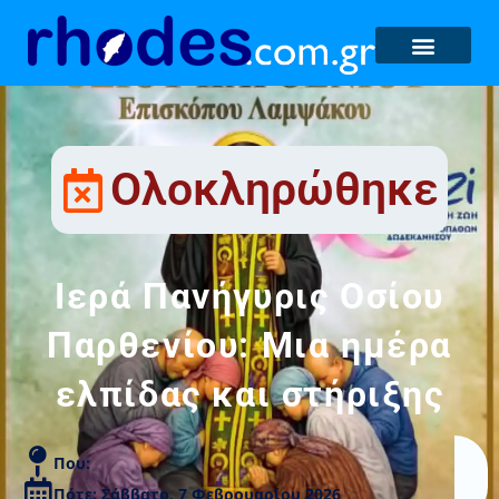
Ολοκληρώθηκε
Ιερά Πανήγυρις Οσίου
Παρθενίου: Μια ημέρα
ελπίδας και στήριξης
Που:
Πότε: Σάββατο, 7 Φεβρουαρίου 2026