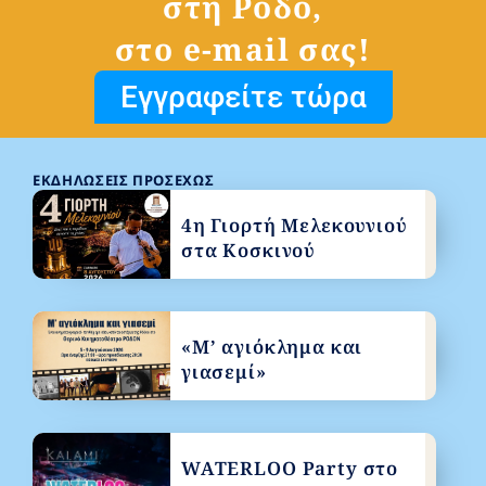
στη Ρόδο,
στο e-mail σας!
Εγγραφείτε τώρα
ΕΚΔΗΛΏΣΕΙΣ ΠΡΟΣΕΧΏΣ
4η Γιορτή Μελεκουνιού
στα Κοσκινού
«Μ’ αγιόκλημα και
γιασεμί»
WATERLOO Party στο