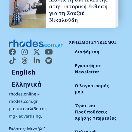
στην ιστορική έκθεση
για τη Ζουζού
Νικολούδη
ΧΡΉΣΙΜΟΙ ΣΎΝΔΕΣΜΟΙ
Διαφήμιση
Εγγραφή σε
English
Newsletter
Ελληνικά
Ο λογαριασμός
μου
rhodes.online –
rhodes.com.gr
Όροι και
μία ιστοσελίδα της
Προϋποθέσεις
mgk.advertising
.
Χρήσης Υπηρεσίας
Εκδότης: Μιχαήλ Γ.
Πολιτική