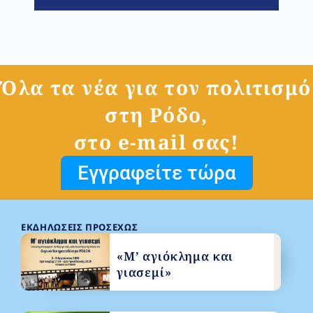
Όλα τα νέα για τον πολιτισμό
στη Ρόδο,
στο e-mail σας!
Εγγραφείτε τώρα
ΕΚΔΗΛΏΣΕΙΣ ΠΡΟΣΕΧΏΣ
«Μ’ αγιόκλημα και
γιασεμί»