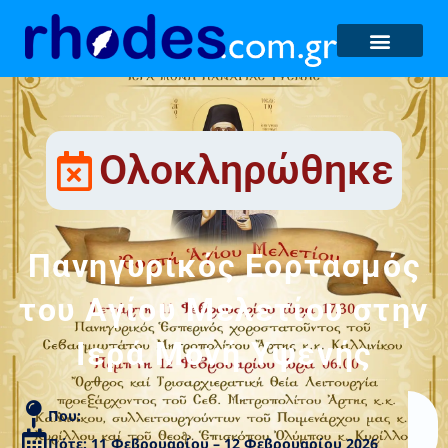
Ολοκληρώθηκε
Πανηγυρικός Εορτασμός
του Αγίου Μελετίου στην
Ιερά Μονή Υψενής
Που:
Πότε: 11 Φεβρουαρίου – 12 Φεβρουαρίου 2026