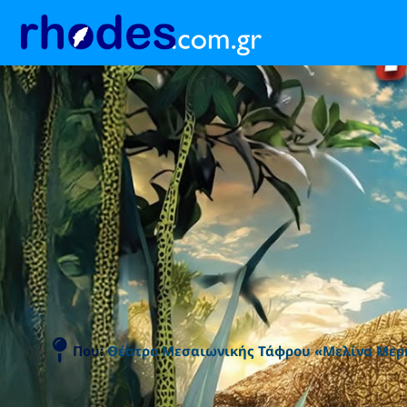
Που:
Θέατρο Μεσαιωνικής Τάφρου «Μελίνα Μερ