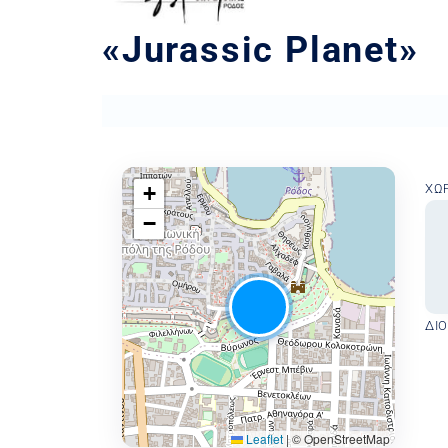
«Jurassic Planet»
+
ΧΏ
−
ΔΙ
Leaflet
|
© OpenStreetMap