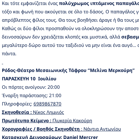
Και τότε εμφανίζεται ένας
πολύχρωμος ιπτάμενος παπαγάλ
τόξο και φωνή που ακούγεται σε όλο το δάσος. Ο παπαγάλος γί
απρόβλεπτος φίλος τους. Θα τους βοηθήσει άραγε ή θα τους 
Καθώς οι δύο φίλοι προσπαθούν να ολοκληρώσουν την αποστ
δεινοσαύρων δεν χρειάζεται κλοπές και μυστικά, αλλά
σεβασμ
μεγαλύτερο δώρο αυτού του ταξιδιού να μην είναι ένα αυγό…
πάντα.
Ρόδος-Θέατρο Μεσαιωνικής Τάφρου “Μελίνα Μερκούρη”
ΠΑΡΑΣΚΕΥΗ 10 Ιουλίου
Οι πόρτες ανοίγουν: 20:00
Έναρξη παράστασης: 21:00
Πληροφορίες:
6989867870
Σκηνοθεσία :
Νίκος Λημνιός
Πρωτότυπο Κείμενο :
Γλυκερία Κακούρη
Χορογραφίες / Βοηθός Σκηνοθέτη
: Νάντια Αντωνίου
Κατασκευή Δεινοσαύρων: Daniel Mercrer