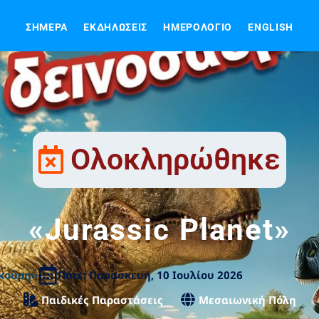
ΣΉΜΕΡΑ
ΕΚΔΗΛΏΣΕΙΣ
ΗΜΕΡΟΛΌΓΙΟ
ENGLISH
Ολοκληρώθηκε
«Jurassic Planet»
κούρη»
Πότε: Παρασκευή, 10 Ιουλίου 2026
Παιδικές Παραστάσεις
Μεσαιωνική Πόλη