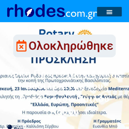
Ολοκληρώθηκε
Κοπή Πρωτοχρονιάτικης
Βασιλόπιτας του
Ροταριανού Ομίλου
Ρόδου
Που: