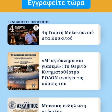
Εγγραφείτε τώρα
ΕΚΔΗΛΏΣΕΙΣ ΠΡΟΣΕΧΏΣ
4η Γιορτή Μελεκουνιού
στα Κοσκινού
«Μ’ αγιόκλημα και
γιασεμί»: Το Θερινό
Κινηματοθέατρο
ΡΟΔΟΝ ανοίγει τις
πόρτες του
Μουσική εκδήλωση
στήριξης