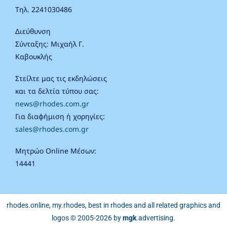
Τηλ. 2241030486
Διεύθυνση
Σύνταξης: Μιχαήλ Γ.
Καβουκλής
Στείλτε μας τις εκδηλώσεις
και τα δελτία τύπου σας:
news@rhodes.com.gr
Για διαφήμιση ή χορηγίες:
sales@rhodes.com.gr
Μητρώο Online Μέσων:
14441
rhodes.online, my.rhodes, best in rhodes and all related graphics and
logos © 2005-2026 by
mgk
.advertising
.