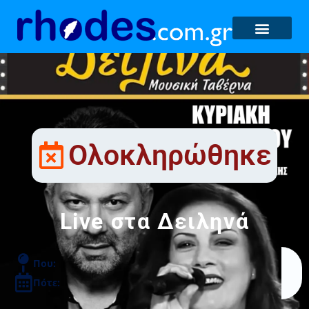
Ολοκληρώθηκε
Live στα Δειληνά
Που:
Πότε: