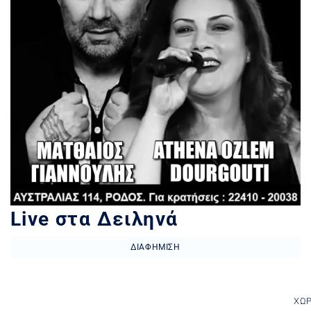
Live στα Δειληνά
ΔΙΑΦΉΜΙΣΗ
ΧΏ