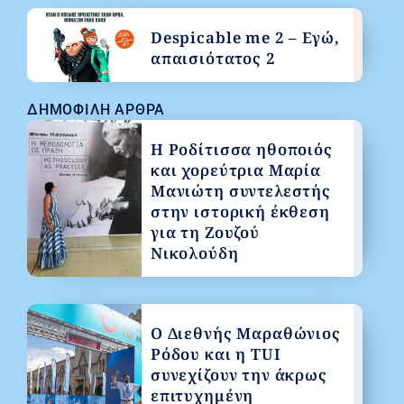
Despicable me 2 – Εγώ,
απαισιότατος 2
ΔΗΜΟΦΙΛΉ ΆΡΘΡΑ
Η Ροδίτισσα ηθοποιός
και χορεύτρια Μαρία
Μανιώτη συντελεστής
στην ιστορική έκθεση
για τη Ζουζού
Νικολούδη
Ο Διεθνής Μαραθώνιος
Ρόδου και η TUI
συνεχίζουν την άκρως
επιτυχημένη