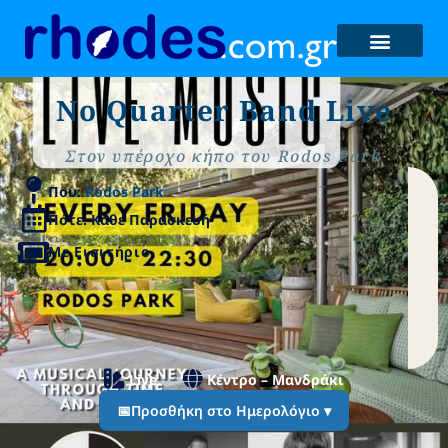
No Quarter Band Live
Στον υπέροχο κήπο του Rodos Park
Που:
Rodos Park
Πότε: Κάθε Παρασκευή
Με Εισιτήριο
Live
Κέντρο – Μανδράκι
📅
Προσθήκη στο Ημερολόγιο ▾