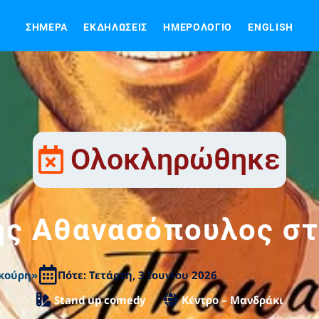
ΣΉΜΕΡΑ
ΕΚΔΗΛΏΣΕΙΣ
ΗΜΕΡΟΛΌΓΙΟ
ENGLISH
Ολοκληρώθηκε
ης Αθανασόπουλος σ
κούρη»
Πότε: Τετάρτη, 3 Ιουνίου 2026
Stand up comedy
Κέντρο – Μανδράκι