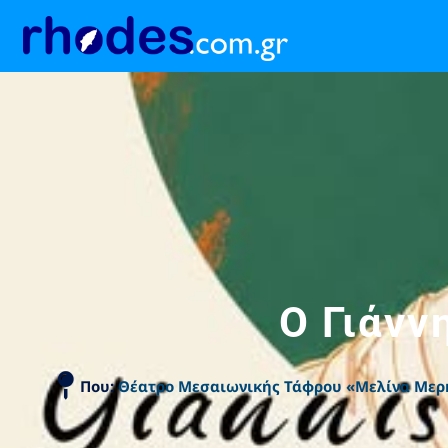
O Γιάνν
Που:
Θέατρο Μεσαιωνικής Τάφρου «Μελίνα Μερ