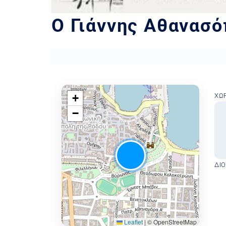
O Γιάννης Αθανασό
+
ΧΏ
−
ΔΙ
Leaflet
|
© OpenStreetMap