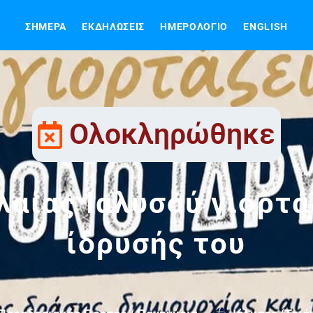
ΣΉΜΕΡΑ
ΕΚΔΗΛΏΣΕΙΣ
ΗΜΕΡΟΛΌΓΙΟ
ENGLISH
Ολοκληρώθηκε
αίας Ιαλυσού γιορτά
ίδρυσής του