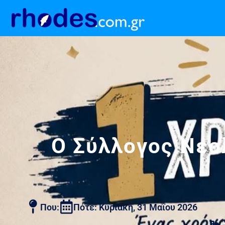
Ο Σύλλογος Νεολ
Που:
Πότε: Κυριακή, 31 Μαΐου 2026