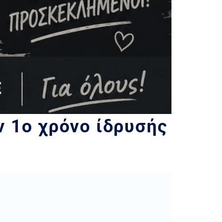
ν 1ο χρόνο ίδρυσής