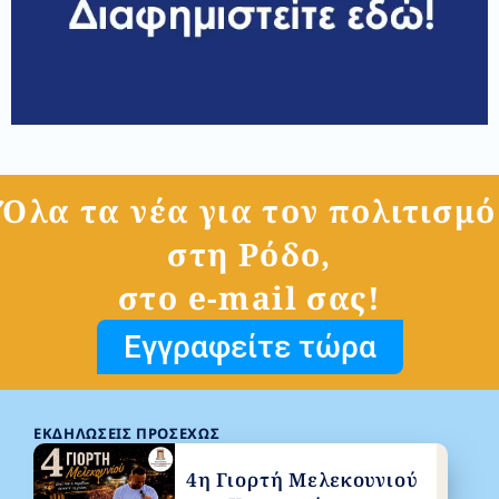
Όλα τα νέα για τον πολιτισμό
στη Ρόδο,
στο e-mail σας!
Εγγραφείτε τώρα
ΕΚΔΗΛΏΣΕΙΣ ΠΡΟΣΕΧΏΣ
4η Γιορτή Μελεκουνιού