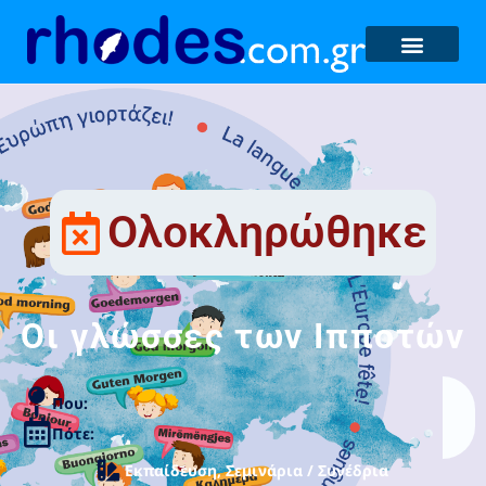
Ολοκληρώθηκε
Οι γλώσσες των Ιπποτών
Που:
Πότε:
Εκπαίδευση
,
Σεμινάρια / Συνέδρια